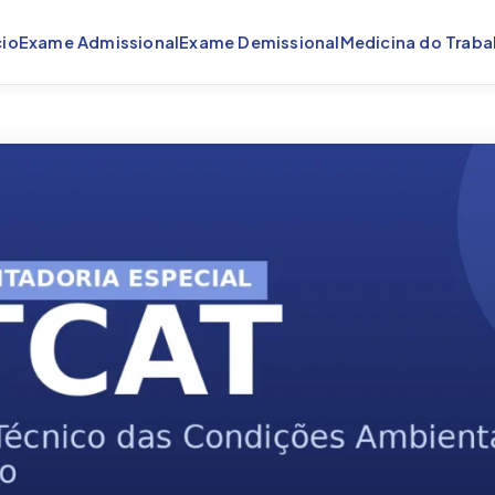
cio
Exame Admissional
Exame Demissional
Medicina do Traba