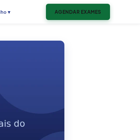
AGENDAR EXAMES
lho ▾