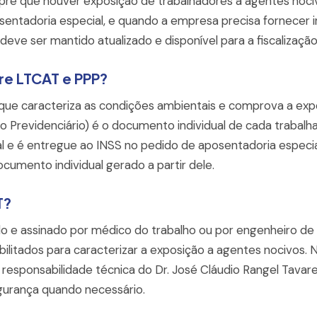
re que houver exposição de trabalhadores a agentes nocivo
osentadoria especial, e quando a empresa precisa fornecer
eve ser mantido atualizado e disponível para a fiscalização
re LTCAT e PPP?
que caracteriza as condições ambientais e comprova a exp
ico Previdenciário) é o documento individual de cada trabalh
tal e é entregue ao INSS no pedido de aposentadoria especi
cumento individual gerado a partir dele.
T?
o e assinado por médico do trabalho ou por engenheiro de 
abilitados para caracterizar a exposição a agentes nocivos
 a responsabilidade técnica do Dr. José Cláudio Rangel Tav
gurança quando necessário.