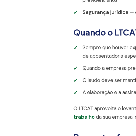
Segurança jurídica
— e
Quando o LTCAT
Sempre que houver expo
de aposentadoria espec
Quando a empresa prec
O laudo deve ser mantid
A elaboração e a assin
O LTCAT aproveita o levan
trabalho
da sua empresa, d