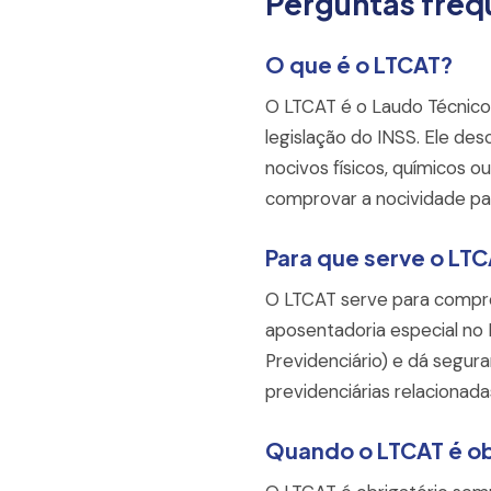
Perguntas freq
O que é o LTCAT?
O LTCAT é o Laudo Técnico
legislação do INSS. Ele de
nocivos físicos, químicos o
comprovar a nocividade par
Para que serve o LT
O LTCAT serve para compro
aposentadoria especial no 
Previdenciário) e dá segur
previdenciárias relacionada
Quando o LTCAT é ob