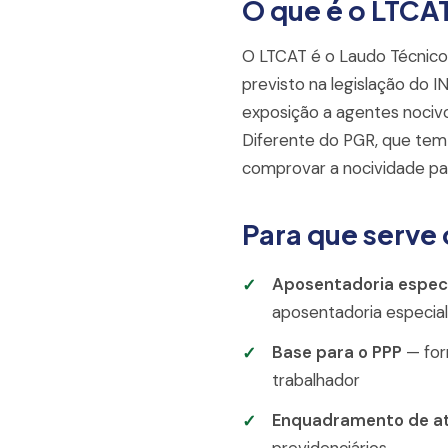
O que é o LTCA
O LTCAT é o Laudo Técnico
previsto na legislação do I
exposição a agentes nocivos
Diferente do PGR, que tem 
comprovar a nocividade par
Para que serve
Aposentadoria espec
aposentadoria especial
Base para o PPP
— for
trabalhador
Enquadramento de at
previdenciários