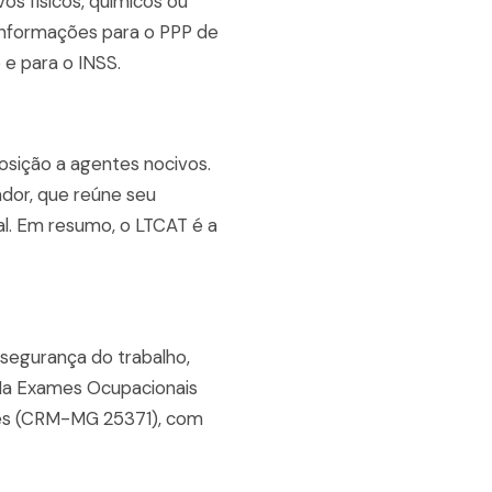
s físicos, químicos ou
 informações para o PPP de
 e para o INSS.
osição a agentes nocivos.
ador, que reúne seu
al. Em resumo, o LTCAT é a
segurança do trabalho,
. Na Exames Ocupacionais
ares (CRM-MG 25371), com