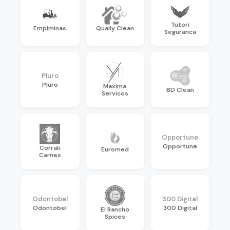
Tutori
Empiminas
Qually Clean
Seguranca
Pluro
Pluro
Maxima
BD Clean
Servicos
Opportune
Opportune
Corrali
Euromed
Carnes
Odontobel
300 Digital
Odontobel
300 Digital
El Rancho
Spices